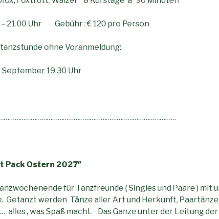
fox, Foxtrott, Walzer 8 Kurstage a´ 90 Minuten
 – 21.00 Uhr Gebühr : € 120 pro Person
rtanzstunde ohne Voranmeldung:
 September 19.30 Uhr
………………………………………………………………………………………
t Pack Ostern 2027″
Tanzwochenende für Tanzfreunde ( Singles und Paare ) mit 
 Getanzt werden Tänze aller Art und Herkunft, Paartänze,
 alles , was Spaß macht. Das Ganze unter der Leitung der