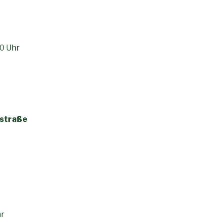
er
0 Uhr
nstraße
hr