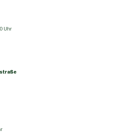
er
0 Uhr
nstraße
hr