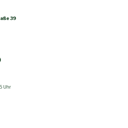
raße 39
)
5 Uhr