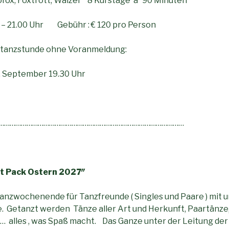
fox, Foxtrott, Walzer 8 Kurstage a´ 90 Minuten
 – 21.00 Uhr Gebühr : € 120 pro Person
rtanzstunde ohne Voranmeldung:
 September 19.30 Uhr
………………………………………………………………………………………
t Pack Ostern 2027″
Tanzwochenende für Tanzfreunde ( Singles und Paare ) mit 
 Getanzt werden Tänze aller Art und Herkunft, Paartänze,
 alles , was Spaß macht. Das Ganze unter der Leitung der